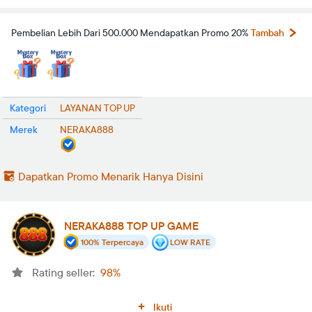
Pembelian Lebih Dari 500.000 Mendapatkan Promo 20%
Tambah
Kategori
LAYANAN TOP UP
Merek
NERAKA888
Dapatkan Promo Menarik Hanya Disini
NERAKA888 TOP UP GAME
100% Terpercaya
LOW RATE
Rating seller:
98%
Ikuti