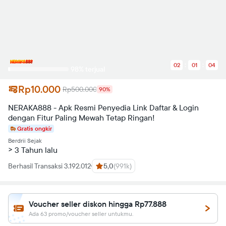
21.99V14.9635H7.89705V12.055H10.4358V9.83608C10.4358
7.31734 11.925 5.92804
14.2139 5.92804C15.3033
5.92804 16.4528 6.12794
16.4528
6.12794V8.6067H15.1934C13.954
8.6067 13.5642 9.38631
02
01
04
13.5642
98% terjual
10.1759V12.065H16.3328L15.8931
14.9735H13.5642V22C18.3418
Rp10.000
Rp500.000
90%
21.2504 22 17.0825 22
12.065L21.99 12.055Z">
NERAKA888 - Apk Resmi Penyedia Link Daftar & Login
dengan Fitur Paling Mewah Tetap Ringan!
Gratis ongkir
Berdrii Sejak
> 3 Tahun lalu
Berhasil Transaksi 3.192.012
5,0
(991k)
Voucher seller diskon hingga Rp77.888
Ada 63 promo/voucher seller untukmu.